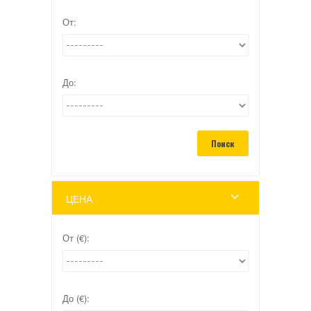
От:
До:
ЦЕНА
От (€):
До (€):