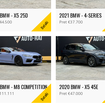
 BMW - X5 25D
2021 BMW - 4-SERIES
44.500
Pret
€37.700
Detalii
 BMW - M8 COMPETITION
2020 BMW - X5 45E
111.111
Pret
€47.000
Detalii