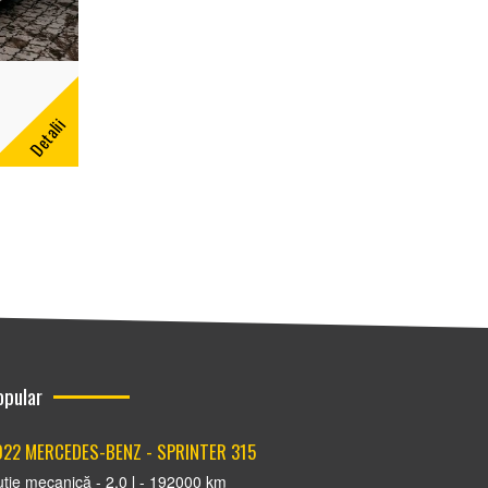
Detalii
opular
022 MERCEDES-BENZ - SPRINTER 315
tie mecanică - 2.0 l - 192000 km