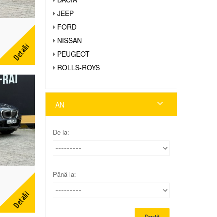
JEEP
FORD
NISSAN
Detalii
PEUGEOT
ROLLS-ROYS
AN
De la:
Până la:
Detalii