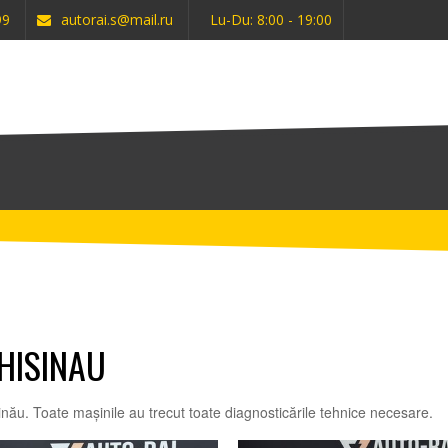
99
autorai.s@mail.ru
Lu-Du: 8:00 - 19:00
HISINAU
nău. Toate mașinile au trecut toate diagnosticările tehnice necesare.