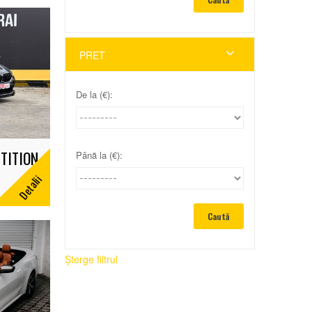
PRET
De la (€):
TITION
Până la (€):
Detalii
Șterge filtrul