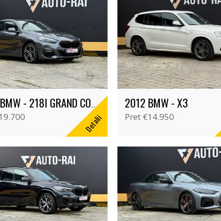
2012 BMW - X3
2022 BMW - 218I GRAND COUPE
19.700
Pret
€14.950
Detalii