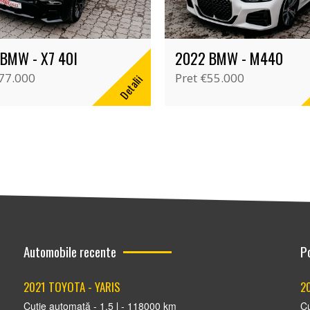
BMW - X7 40I
2022 BMW - M440
77.000
Pret
€55.000
Detalii
Automobile recente
P
2021 TOYOTA - YARIS
2
Cutie automată - 1.5 l - 118000 km
Cu