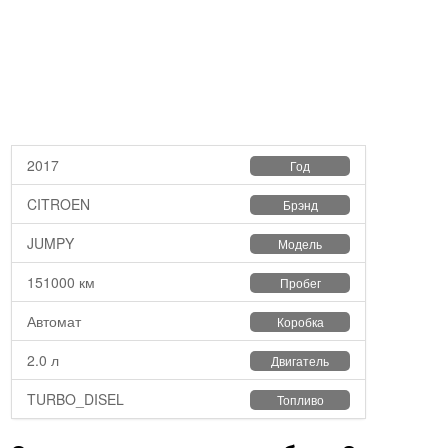
2017
Год
CITROEN
Брэнд
JUMPY
Модель
151000 км
Пробег
Автомат
Коробка
2.0 л
Двигатель
TURBO_DISEL
Топливо