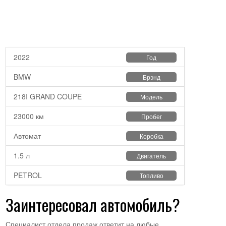
2022
Год
BMW
Брэнд
218I GRAND COUPE
Модель
23000 км
Пробег
Автомат
Коробка
1.5 л
Двигатель
PETROL
Топливо
Заинтересовал автомобиль?
Специалист отдела продаж ответит на любые