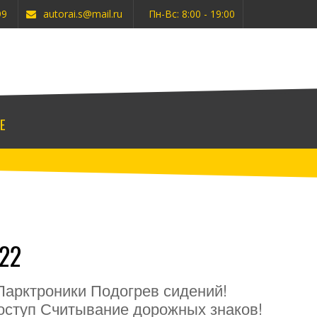
99
autorai.s@mail.ru
Пн-Вс: 8:00 - 19:00
E
22
Парктроники Подогрев сидений!
оступ Считывание дорожных знаков!